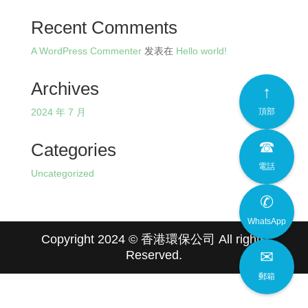
Recent Comments
A WordPress Commenter
发表在
Hello world!
Archives
↑
2024 年 7 月
頂部
☎
Categories
電話
Uncategorized
✆
WhatsApp
Copyright 2024 © 香港環保公司 All rights
✉
Reserved.
郵箱