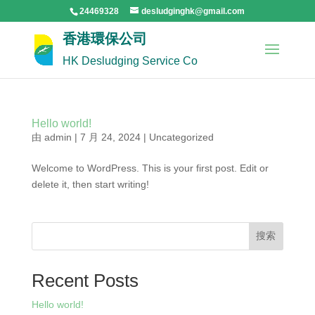
24469328
desludginghk@gmail.com
香港環保公司
HK Desludging Service Co
Hello world!
由
admin
|
7 月 24, 2024
|
Uncategorized
Welcome to WordPress. This is your first post. Edit or
delete it, then start writing!
搜索
Recent Posts
Hello world!